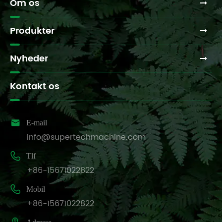
Om os
Produkter
Nyheder
Kontakt os

E-mail
info@supertechmachine.com

Tlf
+86-15671022822

Mobil
+86-15671022822