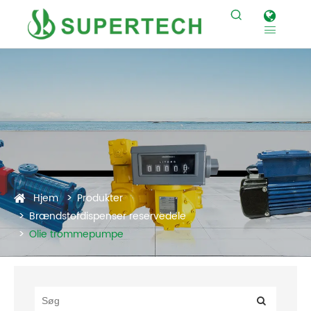


Hjem
Produkter
Brændstofdispenser reservedele
Olie trommepumpe