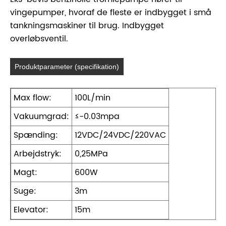
vingepumper, hvoraf de fleste er indbygget i små
tankningsmaskiner til brug. Indbygget
overløbsventil.
Produktparameter (specifikation)
Max flow:
100L/min
Vakuumgrad:
≤-0.03mpa
Spænding:
12VDC/24VDC/220VAC
Arbejdstryk:
0,25MPa
Magt:
600W
Suge:
3m
Elevator:
15m