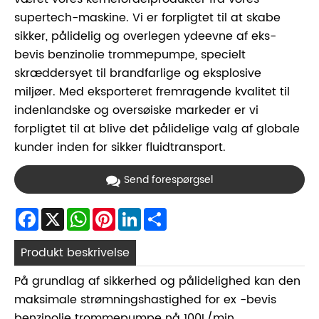
supertech-maskine. Vi er forpligtet til at skabe
sikker, pålidelig og overlegen ydeevne af eks-
bevis benzinolie trommepumpe, specielt
skræddersyet til brandfarlige og eksplosive
miljøer. Med eksporteret fremragende kvalitet til
indenlandske og oversøiske markeder er vi
forpligtet til at blive det pålidelige valg af globale
kunder inden for sikker fluidtransport.
Send forespørgsel
Facebook
X
WhatsApp
Pinterest
LinkedIn
Share
Produkt beskrivelse
På grundlag af sikkerhed og pålidelighed kan den
maksimale strømningshastighed for ex -bevis
benzinolie trommepumpe nå 100L/min.