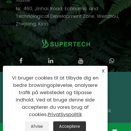

Adresse
Nr. 460, Jinhai Road, Economic and
Technological Development Zone, Wenzhou,
Zhejiang, Kina
X
Vi bruger cookies til at tilbyde dig en
Copyright © 2025 Wenzhou Supertech
bedre browsingoplevelse, analysere
Machine Co., Ltd. Alle rettigheder
trafik på webstedet og tilpasse
forbeholdes.
indhold. Ved at bruge denne side
accepterer du vores brug af
Links
|
Sitemap
|
RSS
|
XML
|
Privatlivspolitik
cookies.
Privatlivspolitik
Afvise
Acceptere