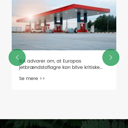


IEA advarer om, at Europas
jetbrændstoflagre kan blive kritiske
inden for seks uger
Se mere >>