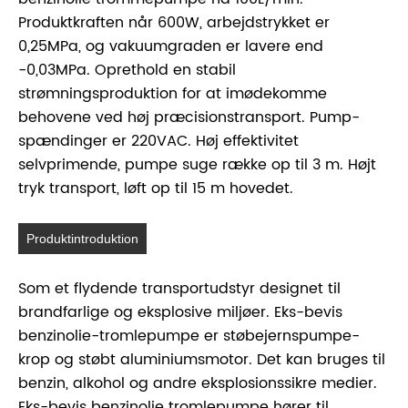
Produktkraften når 600W, arbejdstrykket er
0,25MPa, og vakuumgraden er lavere end
-0,03MPa. Oprethold en stabil
strømningsproduktion for at imødekomme
behovene ved høj præcisionstransport. Pump-
spændinger er 220VAC. Høj effektivitet
selvprimende, pumpe suge række op til 3 m. Højt
tryk transport, løft op til 15 m hovedet.
Produktintroduktion
Som et flydende transportudstyr designet til
brandfarlige og eksplosive miljøer. Eks-bevis
benzinolie-tromlepumpe er støbejernspumpe-
krop og støbt aluminiumsmotor. Det kan bruges til
benzin, alkohol og andre eksplosionssikre medier.
Eks-bevis benzinolie tromlepumpe hører til