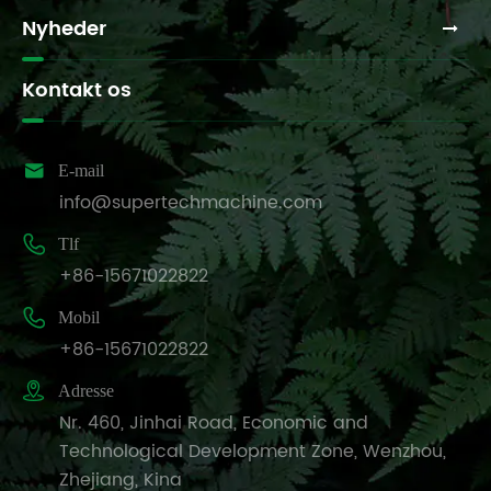
Nyheder
Kontakt os

E-mail
info@supertechmachine.com

Tlf
+86-15671022822

Mobil
+86-15671022822

Adresse
Nr. 460, Jinhai Road, Economic and
Technological Development Zone, Wenzhou,
Zhejiang, Kina