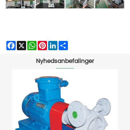
Facebook
X
WhatsApp
Pinterest
LinkedIn
Share
Nyhedsanbefalinger